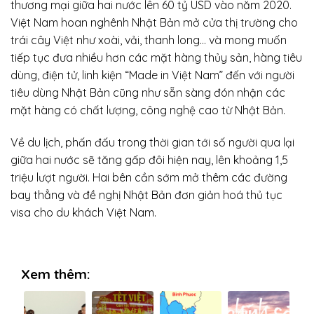
thương mại giữa hai nước lên 60 tỷ USD vào năm 2020.
Việt Nam hoan nghênh Nhật Bản mở cửa thị trường cho
trái cây Việt như xoài, vải, thanh long… và mong muốn
tiếp tục đưa nhiều hơn các mặt hàng thủy sản, hàng tiêu
dùng, điện tử, linh kiện “Made in Việt Nam” đến với người
tiêu dùng Nhật Bản cũng như sẵn sàng đón nhận các
mặt hàng có chất lượng, công nghệ cao từ Nhật Bản.
Về du lịch, phấn đấu trong thời gian tới số người qua lại
giữa hai nước sẽ tăng gấp đôi hiện nay, lên khoảng 1,5
triệu lượt người. Hai bên cần sớm mở thêm các đường
bay thẳng và đề nghị Nhật Bản đơn giản hoá thủ tục
visa cho du khách Việt Nam.
Xem thêm: