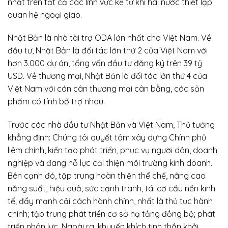
nhất trên tất cả các lĩnh vực kể từ khi hai nước thiết lập
quan hệ ngoại giao.
Nhật Bản là nhà tài trợ ODA lớn nhất cho Việt Nam. Về
đầu tư, Nhật Bản là đối tác lớn thứ 2 của Việt Nam với
hơn 3.000 dự án, tổng vốn đầu tư đăng ký trên 39 tỷ
USD. Về thương mại, Nhật Bản là đối tác lớn thứ 4 của
Việt Nam với cán cân thương mại cân bằng, các sản
phẩm có tính bổ trợ nhau.
Trước các nhà đầu tư Nhật Bản và Việt Nam, Thủ tướng
khẳng định: Chúng tôi quyết tâm xây dựng Chính phủ
liêm chính, kiến tạo phát triển, phục vụ người dân, doanh
nghiệp và đang nỗ lực cải thiện môi trường kinh doanh.
Bên cạnh đó, tập trung hoàn thiện thể chế, nâng cao
năng suất, hiệu quả, sức cạnh tranh, tái cơ cấu nền kinh
tế; đẩy mạnh cải cách hành chính, nhất là thủ tục hành
chính; tập trung phát triển cơ sở hạ tầng đồng bộ; phát
triển nhân lực. Ngoài ra, khuyến khích tinh thần khởi