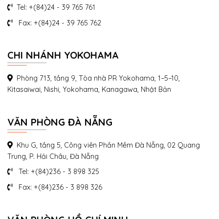
Tel: +(84)24 - 39 765 761
Fax: +(84)24 - 39 765 762
CHI NHÁNH YOKOHAMA
Phòng 713, tầng 9, Tòa nhà PR Yokohama, 1−5−10,
Kitasaiwai, Nishi, Yokohama, Kanagawa, Nhật Bản
VĂN PHÒNG ĐÀ NẴNG
Khu G, tầng 5, Công viên Phần Mềm Đà Nẵng, 02 Quang
Trung, P. Hải Châu, Đà Nẵng
Tel: +(84)236 - 3 898 325
Fax: +(84)236 - 3 898 326