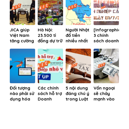
JICA giúp
Hà Nội:
Người Nhật
[Infographic]
Việt Nam
23.500 tỉ
đổ tiền
3 chính
tăng cường
đồng dự trữ
nhiều nhất
sách doanh
triển khai
hàng hóa,
vào Bình
nghiệp cần
thực hiện
bình ổn giá
Dương
biết từ
dự án PPP
trong dịp
ngày
Tết
01/7/2019
Đối tượng
Các chính
5 nội dung
Vốn ngoại
nào phải sử
sách hỗ trợ
đáng chú ý
sẽ chảy
dụng hóa
Doanh
trong Luật
mạnh vào
đơn điện tử
nghiệp vừa
Quản lý
Việt Nam
có mã xác
và nhỏ của
thuế 2019
qua M&A
thực của
Chính phủ
CQT?
mới nhất