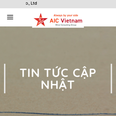
Skip
Welcome to A
to
content
TIN TỨC CẬP
NHẬT