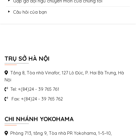
Gặp gỡ đội ngũ chuyên môn của chúng tôi
Câu hỏi của bạn
TRỤ SỞ HÀ NỘI
Tầng 8, Tòa nhà Vinafor, 127 Lò Đúc, P. Hai Bà Trưng, Hà
Nội
Tel: +(84)24 - 39 765 761
Fax: +(84)24 - 39 765 762
CHI NHÁNH YOKOHAMA
Phòng 713, tầng 9, Tòa nhà PR Yokohama, 1−5−10,