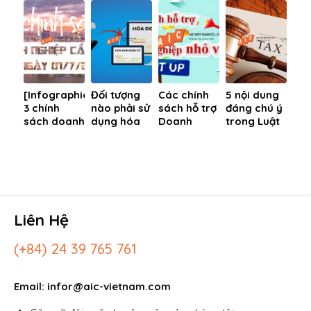
thực hiện
thuận lợi
bình ổn giá
Dương
dự án PPP
nhất
trong dịp
Tết
[Infographic]
Đối tượng
Các chính
5 nội dung
3 chính
nào phải sử
sách hỗ trợ
đáng chú ý
sách doanh
dụng hóa
Doanh
trong Luật
nghiệp cần
đơn điện tử
nghiệp vừa
Quản lý
biết từ
có mã xác
và nhỏ của
thuế 2019
ngày
thực của
Chính phủ
01/7/2019
CQT?
mới nhất
Liên Hệ
(+84) 24 39 765 761
Email: infor@aic-vietnam.com