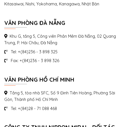
Kitasaiwai, Nishi, Yokohama, Kanagawa, Nhật Bản
VĂN PHÒNG ĐÀ NẴNG
Khu G, tầng 5, Công viên Phần Mềm Đà Nẵng, 02 Quang
Trung, P. Hải Châu, Đà Nẵng
Tel: +(84)236 - 3 898 325
Fax: +(84)236 - 3 898 326
VĂN PHÒNG HỒ CHÍ MINH
Tầng 5, tòa nhà SFC, Số 9 Đinh Tiên Hoàng, Phường Sài
Gòn, Thành phố Hồ Chí Minh
Tel: +(84)28 - 71 088 468