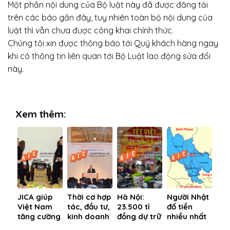
Một phần nội dung của Bộ luật này đã được đăng tải
trên các báo gần đây, tuy nhiên toàn bộ nội dung của
luật thì vẫn chưa được công khai chính thức.
Chúng tôi xin được thông báo tới Quý khách hàng ngay
khi có thông tin liên quan tới Bộ Luật lao động sửa đổi
này.
Xem thêm:
JICA giúp
Thời cơ hợp
Hà Nội:
Người Nhật
Việt Nam
tác, đầu tư,
23.500 tỉ
đổ tiền
tăng cường
kinh doanh
đồng dự trữ
nhiều nhất
triển khai
Việt-Nhật
hàng hóa,
vào Bình