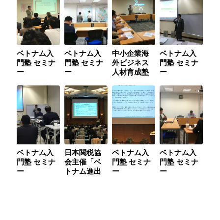
ベトナム入
ベトナム入
中小企業海
ベトナム入
門塾 セミナ
門塾 セミナ
外ビジネス
門塾 セミナ
ー
ー
人材育成塾
ー
「外食を中
心としたサ
ービス産業
が、ベトナ
ムに進出す
る際の 注
意すべき法
律、規制
ベトナム入
日本関税協
ベトナム入
ベトナム入
等」セミナ
門塾 セミナ
会主催「ベ
門塾 セミナ
門塾 セミナ
ー
ー
トナム進出
ー
ー
と関税リス
ク」セミナ
ー