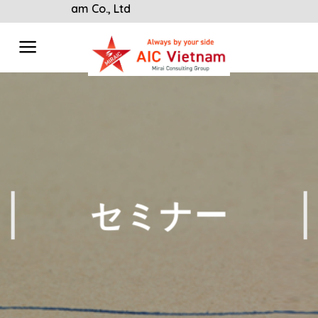
Skip
etnam Co., Ltd
to
content
セミナー